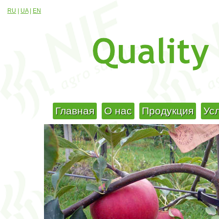
RU
|
UA
|
EN
Главная
О нас
Продукция
Ус